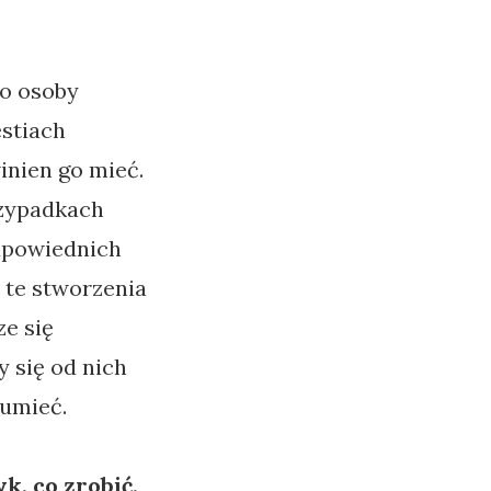
to osoby
estiach
inien go mieć.
rzypadkach
odpowiednich
s te stworzenia
ze się
 się od nich
zumieć.
yk, co zrobić,