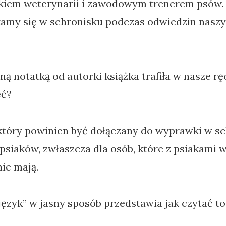
nikiem weterynarii i zawodowym trenerem psów.
kamy się w schronisku podczas odwiedzin nasz
ną notatką od autorki książka trafiła w nasze r
eć?
który powinien być dołączany do wyprawki w s
psiaków, zwłaszcza dla osób, które z psiakami w
ie mają.
język” w jasny sposób przedstawia jak czytać to