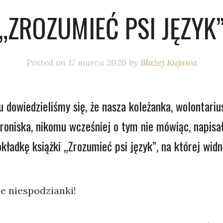
„ZROZUMIEĆ PSI JĘZYK
Posted on
17 marca 2020
by
Błażej Kujawa
 dowiedzieliśmy się, że nasza koleżanka, wolontariu
roniska, nikomu wcześniej o tym nie mówiąc, napisał
kładkę książki „Zrozumieć psi język”, na której widni
e niespodzianki!