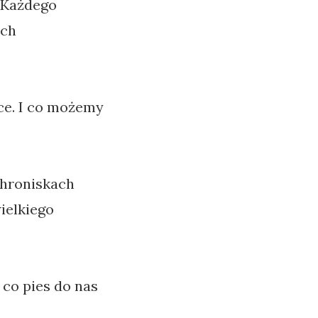
 Każdego
ych
ęce. I co możemy
chroniskach
ielkiego
 co pies do nas