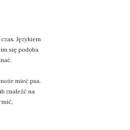
 czas. Językiem
 im się podoba
znać.
 może mieć psa.
ub znaleźć na
rmić,