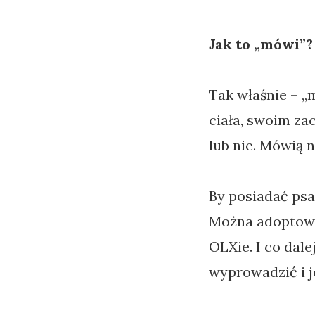
Jak to „mówi”?
Tak właśnie – „
ciała, swoim za
lub nie. Mówią 
By posiadać psa
Można adoptować
OLXie. I co dal
wyprowadzić i je