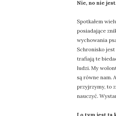
Nie, no nie jest
Spotkałem wielu
posiadające zni
wychowania psa.
Schronisko jest
trafiają te bied
ludzi. My wolon
są równe nam. A 
przyjrzymy, to 
nauczyć. Wystar
I o tym jest ta