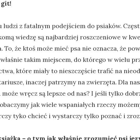
 git!
 ludzi z fatalnym podejściem do psiaków. Częs
komą wiedzę są najbardziej roszczeniowe w kw
 To, że ktoś może mieć psa nie oznacza, że pow
 właśnie takim miejscem, do którego w wielu p
actwa, które miały to nieszczęście trafić na nie
tariusze, inaczej patrzymy na zwierzęta. Dla na
może wręcz są lepsze od nas? I jeśli tylko dobr
zobaczymy jak wiele wspaniałych rzeczy możemy
czy tyko chcieć i wystarczy tylko poznać i zro
 książka – o tym jak właśnie zrozumieć psi jęz