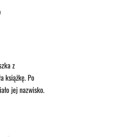
”
szka z
a książkę. Po
ało jej nazwisko.