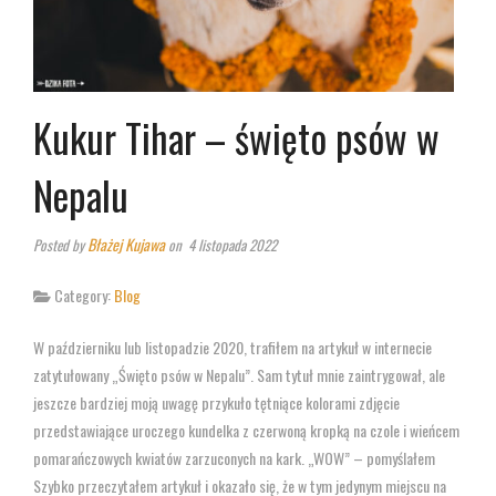
Kukur Tihar – święto psów w
Nepalu
Błażej Kujawa
Posted by
on 4 listopada 2022
Category:
Blog
W październiku lub listopadzie 2020, trafiłem na artykuł w internecie
zatytułowany „Święto psów w Nepalu”. Sam tytuł mnie zaintrygował, ale
jeszcze bardziej moją uwagę przykuło tętniące kolorami zdjęcie
przedstawiające uroczego kundelka z czerwoną kropką na czole i wieńcem
pomarańczowych kwiatów zarzuconych na kark. „WOW” – pomyślałem
Szybko przeczytałem artykuł i okazało się, że w tym jedynym miejscu na