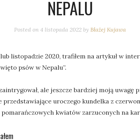
NEPALU
Posted on
4 listopada 2022
by
Błażej Kujawa
ub listopadzie 2020, trafiłem na artykuł w inte
Święto psów w Nepalu”.
zaintrygował, ale jeszcze bardziej moją uwagę p
e przedstawiające uroczego kundelka z czerwo
m pomarańczowych kwiatów zarzuconych na kar
ałem