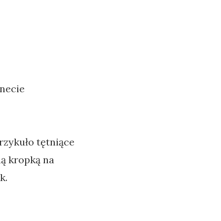
rnecie
rzykuło tętniące
ną kropką na
k.