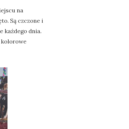
iejscu na
ęto. Są czczone i
e każdego dnia.
e kolorowe