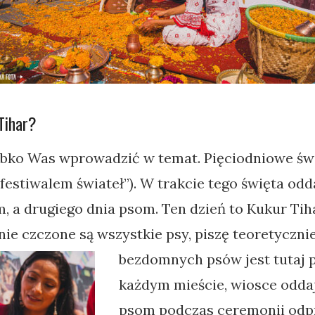
Tihar?
ybko Was wprowadzić w temat. Pięciodniowe św
festiwalem świateł”). W trakcie tego święta odd
 a drugiego dnia psom. Ten dzień to Kukur Tih
nie czczone są wszystkie psy, piszę teoretyczni
bezdomnych psów jest tutaj
każdym mieście, wiosce oddaj
psom podczas ceremonii odp