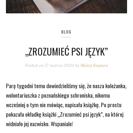
BLOG
„ZROZUMIEĆ PSI JĘZYK”
Posted on
17 marca 2020
by
Błażej Kujawa
Parę tygodni temu dowiedzieliśmy się, że nasza koleżanka,
wolontariuszka z poznańskiego schroniska, nikomu
wcześniej o tym nie mówiąc, napisała książkę. Po prostu
pokazała okładkę książki „Zrozumieć psi język”, na której
widniało jej nazwisko. Wspaniale!