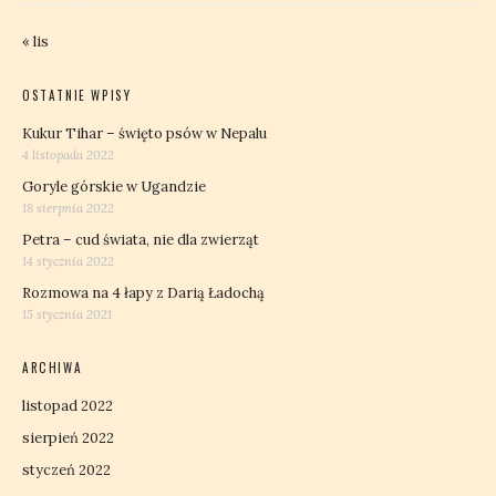
« lis
OSTATNIE WPISY
Kukur Tihar – święto psów w Nepalu
4 listopada 2022
Goryle górskie w Ugandzie
18 sierpnia 2022
Petra – cud świata, nie dla zwierząt
14 stycznia 2022
Rozmowa na 4 łapy z Darią Ładochą
15 stycznia 2021
ARCHIWA
listopad 2022
sierpień 2022
styczeń 2022