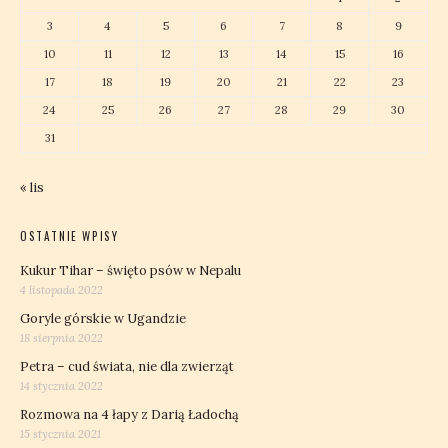
3
4
5
6
7
8
9
10
11
12
13
14
15
16
17
18
19
20
21
22
23
24
25
26
27
28
29
30
31
« lis
OSTATNIE WPISY
Kukur Tihar – święto psów w Nepalu
4 listopada 2022
Goryle górskie w Ugandzie
18 sierpnia 2022
Petra – cud świata, nie dla zwierząt
14 stycznia 2022
Rozmowa na 4 łapy z Darią Ładochą
15 stycznia 2021