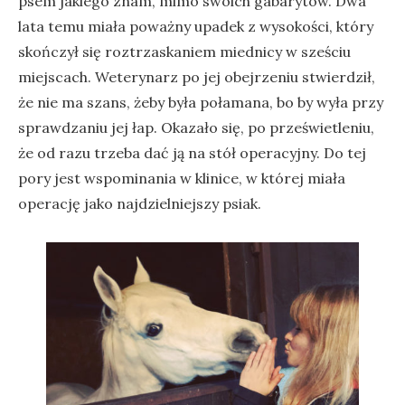
psem jakiego znam, mimo swoich gabarytów. Dwa
lata temu miała poważny upadek z wysokości, który
skończył się roztrzaskaniem miednicy w sześciu
miejscach. Weterynarz po jej obejrzeniu stwierdził,
że nie ma szans, żeby była połamana, bo by wyła przy
sprawdzaniu jej łap. Okazało się, po prześwietleniu,
że od razu trzeba dać ją na stół operacyjny. Do tej
pory jest wspominania w klinice, w której miała
operację jako najdzielniejszy psiak.